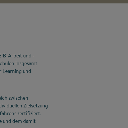
EIB-Arbeit und -
schulen insgesamt
r Learning und
eich zwischen
ividuellen Zielsetzung
hrens zertifiziert.
le und dem damit