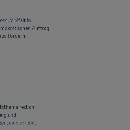
rn, Vielfalt in
demokratischen Auftrag
 zu fördern.
ttsthema fest an
ung und
zen, eine offene,