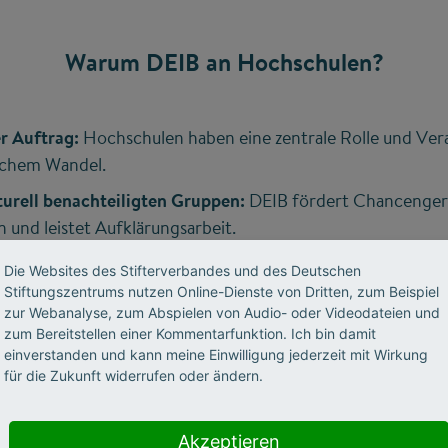
Warum DEIB an Hochschulen?
er Auftrag:
Hochschulen haben eine zentrale Rolle und Ver
lichem Wandel.
turell benachteiligten Gruppen:
DEIB fördert Chancenger
 und leistet Aufklärungsarbeit.
Beschäftigung mit und aktive Berücksichtigung von versch
Die Websites des Stifterverbandes und des Deutschen
stärkt das Zugehörigkeitsgefühl zu der Hochschule.
Stiftungszentrums nutzen Online-Dienste von Dritten, zum Beispiel
zur Webanalyse, zum Abspielen von Audio- oder Videodateien und
 inklusives Umfeld zieht vielfältige Studierende, Forschen
zum Bereitstellen einer Kommentarfunktion. Ich bin damit
einverstanden und kann meine Einwilligung jederzeit mit Wirkung
für die Zukunft widerrufen oder ändern.
keit:
Diversität in der Forschung bereichert wissenschaftli
ektiven und Denkweisen.
Akzeptieren